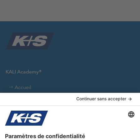
KALI Academy®
Accueil
Ce qu'il faut savoir
Brochures
easyFert
KALI-TOOLBOX