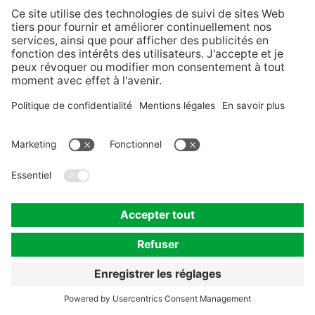
Éléments nutritifs
Accueil
Potassium
Magnésium
Phosphore
Bore
Cultures
Accueil
Céréales