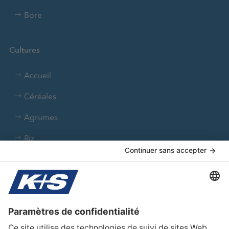
Bore
Cultures
Accueil
Céréales
Agrumes
Riz
Colza