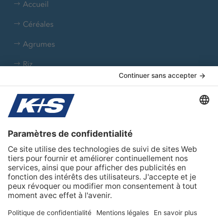
Accueil
Céréales
Agrumes
Riz
Colza