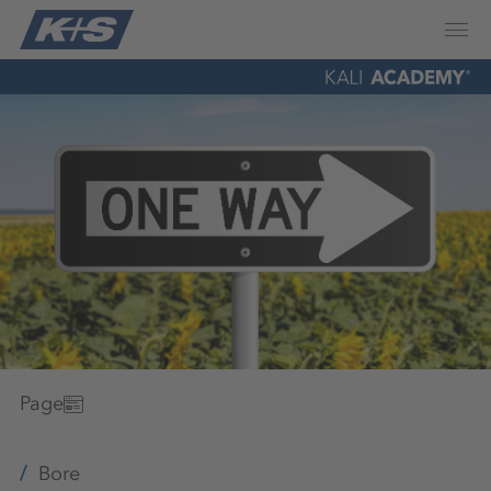
Page
Bore