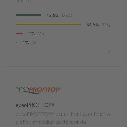
sulfate
13,5%
MgO
34,5%
SO
3
4%
Mn
1%
Zn
epsoPROFITOP®
epsoPROFITOP® est un fertilisant foliaire
à effet immédiat contenant du