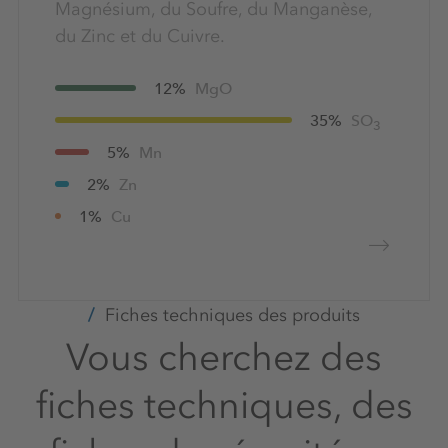
Magnésium, du Soufre, du Manganèse,
du Zinc et du Cuivre.
12%
MgO
35%
SO
3
5%
Mn
2%
Zn
1%
Cu
Fiches techniques des produits
Vous cherchez des
fiches techniques, des