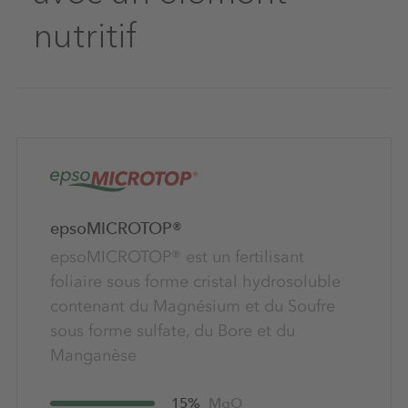
nutritif
Cultures
Utilisation prévue
Légumes
(2)
Céréales
(2)
Certification
Pâturages
(0)
epsoMICROTOP®
Fertilisation du sol
Pomme de terre
(3)
(0)
epsoMICROTOP® est un fertilisant
Traitement ultérieur
Légumineuses à grains
(2)
(0)
foliaire sous forme cristal hydrosoluble
Nutriments
Agriculture biologique
(3)
contenant du Magnésium et du Soufre
Maïs
(3)
sous forme sulfate, du Bore et du
Azote (N)
(0)
Fruits
(2)
Fertilisation foliaire et fertigation
(3)
Manganèse
Bore (B)
(1)
Colza
(1)
15%
MgO