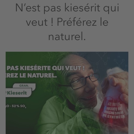
sac ou de big bag. Elles sont disponibles
N’est pas kiesérit qui
dans toutes les langues officielles de l'Union
Européenne.
veut ! Préférez le
naturel.