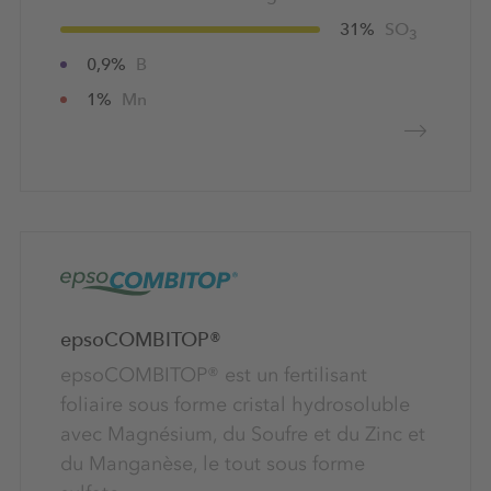
Cuivre (Cu)
(1)
Tournesol
(1)
31%
SO
3
Magnésium (Mg)
(3)
Tabac
(0)
0,9%
B
Manganèse (Mn)
(3)
Arbres de noël
1%
Mn
(0)
Phosphore (P)
(0)
Vin
(1)
Potassium (K)
(0)
Betterave à sucre
(1)
Sodium (Na)
(0)
Soufre (S)
(3)
Zinc (Zn)
(2)
epsoCOMBITOP®
epsoCOMBITOP® est un fertilisant
foliaire sous forme cristal hydrosoluble
avec Magnésium, du Soufre et du Zinc et
du Manganèse, le tout sous forme