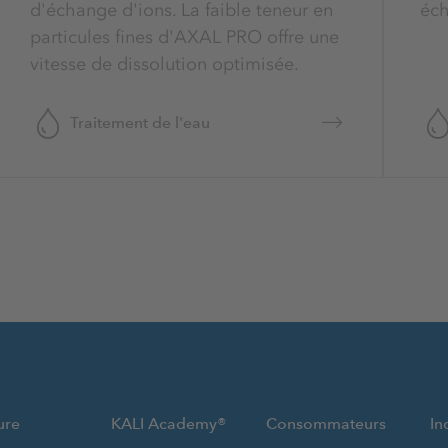
d'échange d'ions. La faible teneur en
éch
particules fines d'AXAL PRO offre une
vitesse de dissolution optimisée.
Traitement de l'eau
ure
KALI Academy®
Consommateurs
In