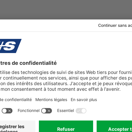
Contact
tez en savoir plus sur 
?
s et découvrez comment nos minéraux peuven
production.