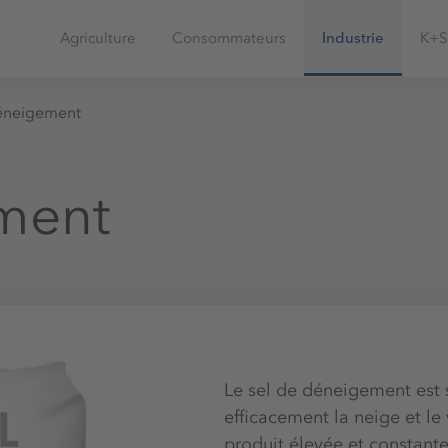
Agriculture
Consommateurs
Industrie
K+S
éneigement
ment
Le sel de déneigement est 
efficacement la neige et le
produit élevée et constante