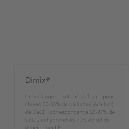
Dimix®
Un mélange de sels très efficace pour
l'hiver: 30-35% de paillettes (écailles)
de CaCl
(correspondant à 23-27% de
2
CaCl
anhydre) et 65-70% de sel de
2
déneigement F.