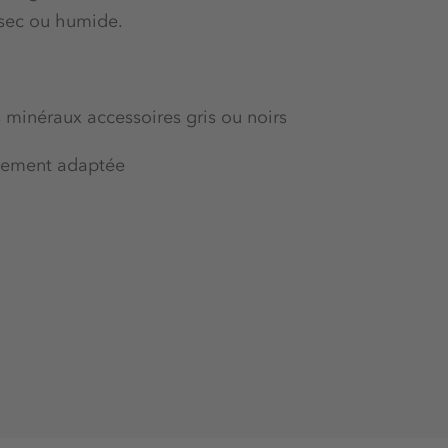
à sec ou humide.
s minéraux accessoires gris ou noirs
itement adaptée