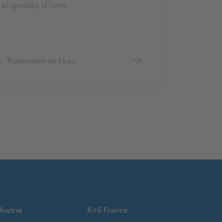
angeuses d'ions.
Traitement de l'eau
dustrie
K+S France