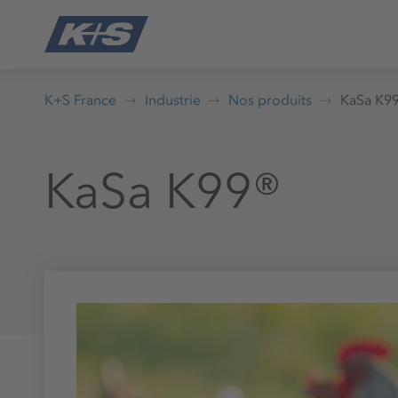
K+S France
Industrie
Nos produits
KaSa K9
KaSa K99®