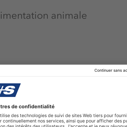
limentation animale
 le potassium est l'un des
ure partie du potassium est
ellules du corps. Seuls deux pour
orporels en dehors des cellules.
nnement des cellules est donc
llules
Domaines d'applicatio
s présents dans les os ou les dents,
s sous forme dissoute d'ions