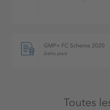
potassique. Le cas échéant, les vétérinai
potassium adapté pour les chats et les chi
Compléments ciblés pour les chiens, les
Les aliments commerciaux pour chiens et 
supplémentés en potassium de manière cibl
GMP+ FC Scheme 2020
bétail, les besoins sont généralement couv
concentrés riches en potassium. Pour les c
Zielitz plant
beaucoup de liquide corporel par la transp
électrolytiques à base de chlorure de pot
utilisées comme compléments minéraux à 
Toutes le