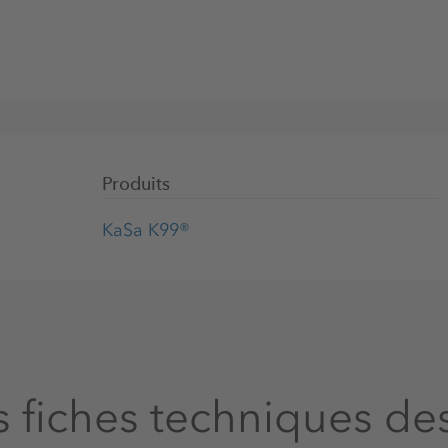
res recommandent un supplément de
ens souffrant de problèmes rénaux.
 chats et les chevaux
chats sont normalement
ée pendant la production. Pour le
Produits
erts par des aliments de base ou
hevaux de sport, qui perdent
KaSa K99®
iration, des préparations
assium peuvent par exemple être
court terme.
s fiches techniques de