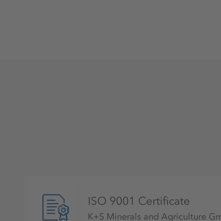
être affectées et, par conséquent, des aryt
Chez les chats, par exemple, on peut égal
potassium peut endommager la fonction rén
Approvisionnement quotidien par le biai
Le potassium ne peut pas être produit par l
fourni quotidiennement dans l'alimentatio
survenir en cas de consommation insuffisa
métabolique. En outre, un manque de potas
grande quantité est excrétée par l'urine - 
diurétiques -, les intestins, la sueur ou le
possible, par exemple en cas d'excrétion 
d'absorption d'une trop grande quantité de
ISO 9001 Certificate
fonctionnement jouent un rôle important da
K+S Minerals and Agriculture 