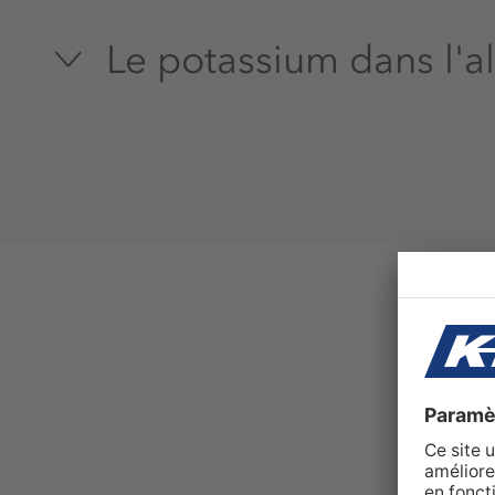
Le potassium dans l'a
Électrolyte vital
Pour les animaux comme pour les humains,
minéraux vitaux. Chez les animaux, la maje
présente dans le liquide contenu dans les c
cent environ se trouvent dans les fluides c
L'importance du potassium dans le fonctio
considérable.
Indispensable au fonctionnement des ce
Contrairement aux sels minéraux cristallisé
les électrolytes sont présents dans le corp