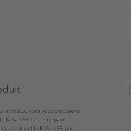
oduit
our animaux, nous vous proposons
té KaSa K99. Les principaux
aux utilisent le KaSa K99, par