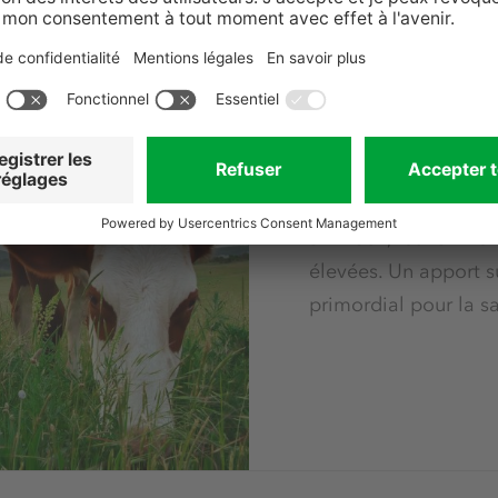
s sont capables de conduire le
erveuses dans les fluides
ans les cellules musculaires et
L'alimentation an
tant avec l'électrolyte sodium. En
Aliments pou
de la pression osmotique dans les
eur capacité à fonctionner. Le
Pour assurer le déve
rtain nombre d'enzymes et influence
animaux, leur alime
élevées. Un apport s
ger le cœur
primordial pour la s
e, se traduire par des
fs. Les symptômes possibles vont,
de la baisse de la tension
isante ou à des crampes. En
des impulsions dans le cœur peuvent