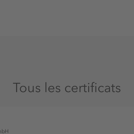
hmies cardiaques sont possibles.
ement observer qu'une carence en
ale et provoquer de l'anorexie.
s de l'alimentation
e corps lui-même. Il doit donc être
n de l'animal. Une carence peut
nte de potassium ou d'alcalose
sium est possible si une trop
Tous les certificats
ce qui est également le cas avec les
s vomissements. Un excès est
réduite due à une maladie ou en cas
 potassium. Les reins et leur bon
ns la régulation de l'équilibre
GmbH