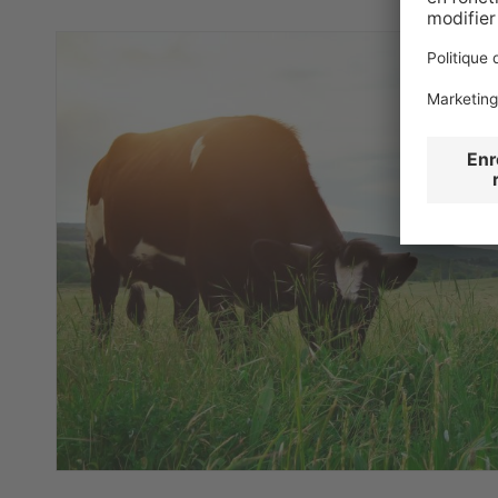
chargés électriquement. En tant qu'ions, il
courant électrique et donc les impulsions n
corporels. Dans la conduction du stimulus d
nerveuses, le potassium joue un rôle impor
outre, il est important pour la régulation 
cellules et donc pour leur préservation et l
potassium participe à l'activation d'un ce
le métabolisme acido-basique.
Une carence peut notamment endomma
Une carence en potassium peut, par exempl
dysfonctionnements des muscles et des ner
par exemple, de la faiblesse musculaire ou 
artérielle à une motilité intestinale insuff
particulier, la formation et la conduction 