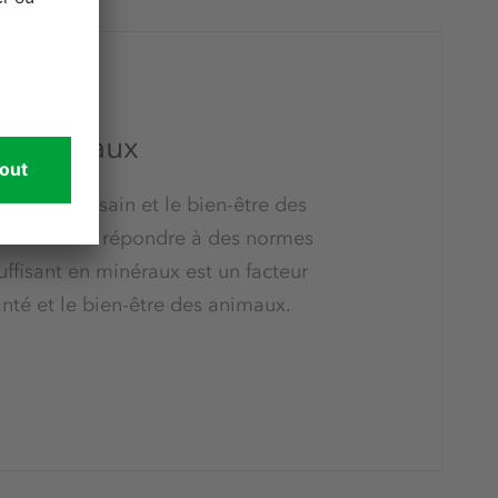
imale
r animaux
loppement sain et le bien-être des
ntation doit répondre à des normes
uffisant en minéraux est un facteur
anté et le bien-être des animaux.